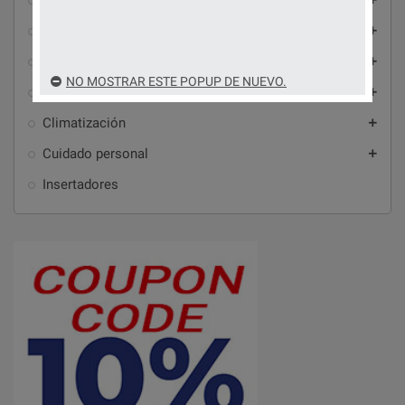
Domótica y automatización
Videoporteros, alarmas y videovigilancia
add
Antenas, accesorios de audio-vídeo y Wi-Fi
add
NO MOSTRAR ESTE POPUP DE NUEVO.
Electrodomésticos
add
Climatización
add
Cuidado personal
add
Insertadores