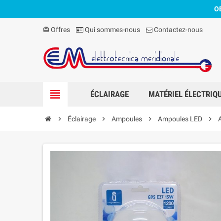
O
Offres
Qui sommes-nous
Contactez-nous
card_giftcard
view_headline
ÉCLAIRAGE
MATÉRIEL ÉLECTRIQ
chevron_right
Éclairage
chevron_right
Ampoules
chevron_right
Ampoules LED
chevron_right