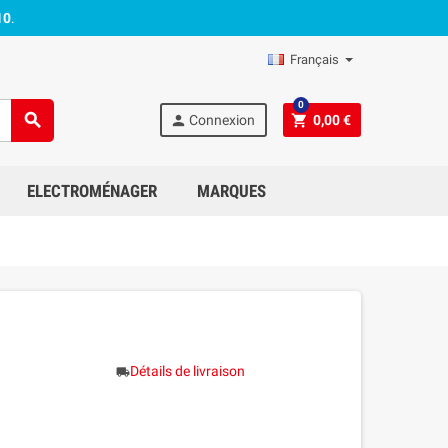
10
.
Français
0
search
person
shopping_cart
Connexion
0,00 €
ELECTROMÉNAGER
MARQUES
Détails de livraison
local_shipping