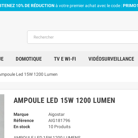
BTENEZ 10% DE RÉDUCTION
à votre premier achat avec le code :
PRIMO
UE
DOMOTIQUE
TV E WI-FI
VIDÉOSURVEILLANCE
Ampoule Led 15W 1200 Lumen
AMPOULE LED 15W 1200 LUMEN
Marque
Aigostar
Référence
AIG181796
En stock
10 Produits
AMPOULE LED 15W 1200 LUMENS