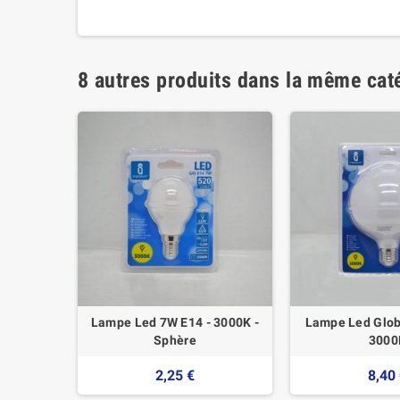
8 autres produits dans la même caté
 E27 15W
Lampe Led 7W E14 - 3000K -
Lampe Led Glob
Sphère
3000
2,25 €
8,40