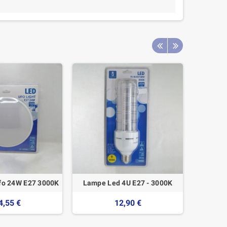
fo 24W E27 3000K
Lampe Led 4U E27 - 3000K
Led Bal
4,55 €
12,90 €