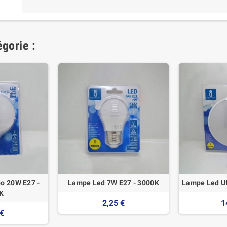
gorie :
o 20W E27 -
Lampe Led 7W E27 - 3000K
Lampe Led U
K
2,25 €
1
 €