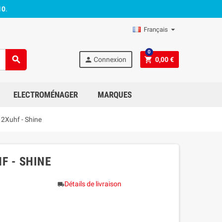
10
.
Français
0
search
person
shopping_cart
Connexion
0,00 €
ELECTROMÉNAGER
MARQUES
+ 2Xuhf - Shine
F - SHINE
Détails de livraison
local_shipping