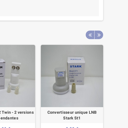
 Twin - 2 versions
Convertisseur unique LNB
Alimentat
pendantes
Stark St1
1 s