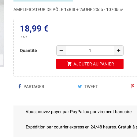
AMPLIFICATEUR DE PÔLE 1xBIII + 2xUHF 20db - 107dbuv
18,99 €
TTC
remove
add
Quantité
ap
shopping_cart
AJOUTER AU PANIER
PARTAGER
TWEET
Vous pouvez payer par PayPal ou par virement bancaire
Expédition par courrier express en 24/48 heures. Gratuit à 