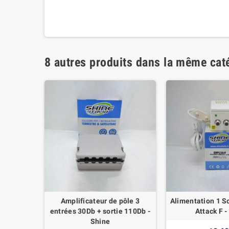
8 autres produits dans la même caté
 Lte 4G -
Amplificateur de pôle 3
Alimentation 1 S
entrées 30Db + sortie 110Db -
Attack F -
Shine