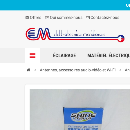
O
Offres
Qui sommes-nous
Contactez-nous
card_giftcard
view_headline
ÉCLAIRAGE
MATÉRIEL ÉLECTRIQ
chevron_right
Antennes, accessoires audio-vidéo et Wi-Fi
chevron_right
An