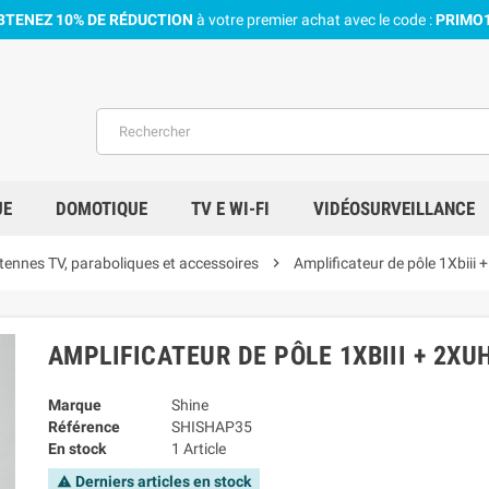
BTENEZ 10% DE RÉDUCTION
à votre premier achat avec le code :
PRIMO
UE
DOMOTIQUE
TV E WI-FI
VIDÉOSURVEILLANCE
tennes TV, paraboliques et accessoires
chevron_right
Amplificateur de pôle 1Xbiii 
AMPLIFICATEUR DE PÔLE 1XBIII + 2XUH
Marque
Shine
Référence
SHISHAP35
En stock
1 Article
Derniers articles en stock
warning