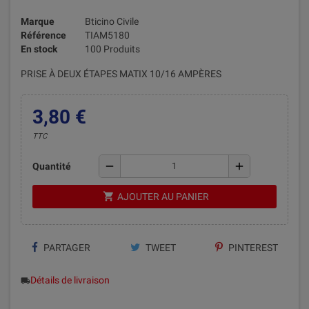
Marque
Bticino Civile
Référence
TIAM5180
En stock
100 Produits
PRISE À DEUX ÉTAPES MATIX 10/16 AMPÈRES
3,80 €
TTC
remove
add
Quantité
shopping_cart
AJOUTER AU PANIER
PARTAGER
TWEET
PINTEREST
Détails de livraison
local_shipping