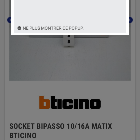
chevron_left
chevron_right
NE PLUS MONTRER CE POPUP.
SOCKET BIPASSO 10/16A MATIX
BTICINO