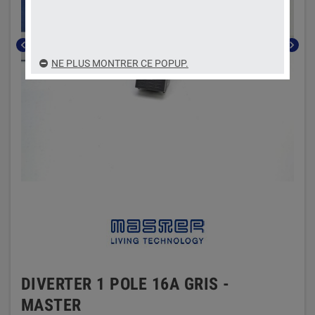
chevron_left
chevron_right
NE PLUS MONTRER CE POPUP.
DIVERTER 1 POLE 16A GRIS -
MASTER