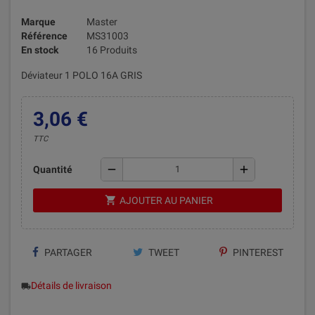
Marque
Master
Référence
MS31003
En stock
16 Produits
Déviateur 1 POLO 16A GRIS
3,06 €
TTC
remove
add
Quantité
shopping_cart
AJOUTER AU PANIER
PARTAGER
TWEET
PINTEREST
Détails de livraison
local_shipping