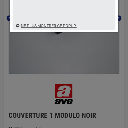
chevron_left
chevron_right
NE PLUS MONTRER CE POPUP.
COUVERTURE 1 MODULO NOIR