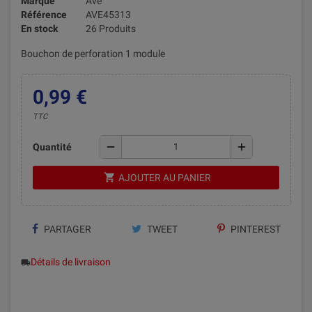
Marque
Ave
Référence
AVE45313
En stock
26 Produits
Bouchon de perforation 1 module
0,99 €
TTC
remove
add
Quantité
shopping_cart
AJOUTER AU PANIER
PARTAGER
TWEET
PINTEREST
Détails de livraison
local_shipping