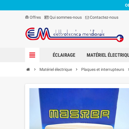
O
Offres
Qui sommes-nous
Contactez-nous
card_giftcard
view_headline
ÉCLAIRAGE
MATÉRIEL ÉLECTRIQ
chevron_right
Matériel électrique
chevron_right
Plaques et interrupteurs
chevron