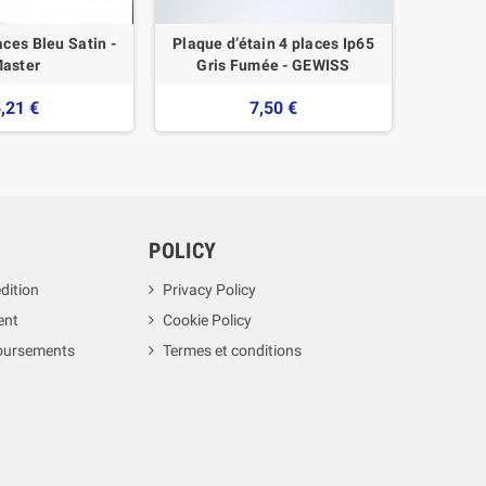
aces Bleu Satin -
Plaque d’étain 4 places Ip65
Plaqu
aster
Gris Fumée - GEWISS
,21 €
7,50 €
POLICY
dition
Privacy Policy
ent
Cookie Policy
boursements
Termes et conditions