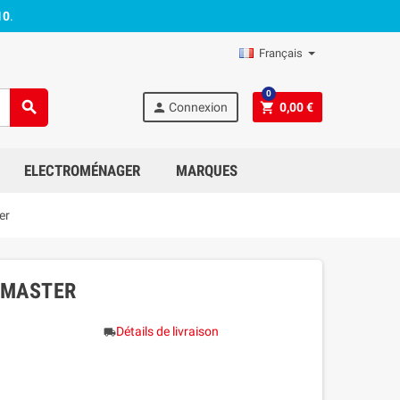
10
.
Français
0
search
person
shopping_cart
Connexion
0,00 €
ELECTROMÉNAGER
MARQUES
er
- MASTER
Détails de livraison
local_shipping