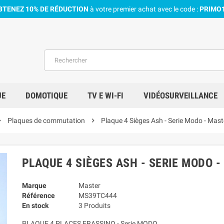
BTENEZ 10% DE RÉDUCTION
à votre premier achat avec le code :
PRIMO
UE
DOMOTIQUE
TV E WI-FI
VIDÉOSURVEILLANCE
_right
Plaques de commutation
chevron_right
Plaque 4 Sièges Ash - Serie Modo - Mast
PLAQUE 4 SIÈGES ASH - SERIE MODO 
Marque
Master
Référence
MS39TC444
En stock
3 Produits
PLAQUE 4 PLACES FRASSINO - Serie MODO