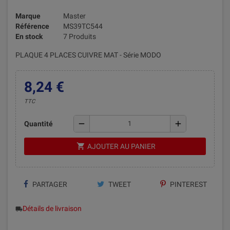
Marque
Master
Référence
MS39TC544
En stock
7 Produits
PLAQUE 4 PLACES CUIVRE MAT - Série MODO
8,24 €
TTC
remove
add
Quantité
shopping_cart
AJOUTER AU PANIER
PARTAGER
TWEET
PINTEREST
Détails de livraison
local_shipping