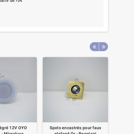
partir de 70€
tégré 12V OYO
Spots encastrés pour faux
Pha
- Microluce
plafond Or - Reggiani