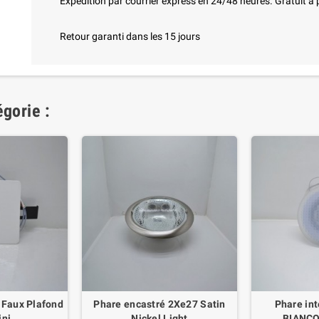
Expédition par courrier express en 24/48 heures. Gratuit à 
Retour garanti dans les 15 jours
gorie :
 Faux Plafond
Phare encastré 2Xe27 Satin
Phare in
ini
Nickel Light
BIANCO 