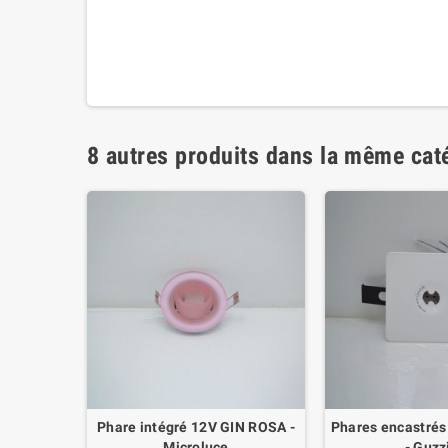
8 autres produits dans la même caté
 - 6000K
Phare intégré 12V GIN ROSA -
Phares encastrés
Microluce
- Guzz