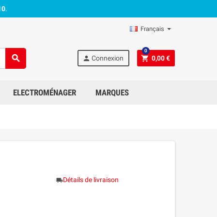
10
.
Français
0
search
person
shopping_cart
Connexion
0,00 €
ELECTROMÉNAGER
MARQUES
Détails de livraison
local_shipping