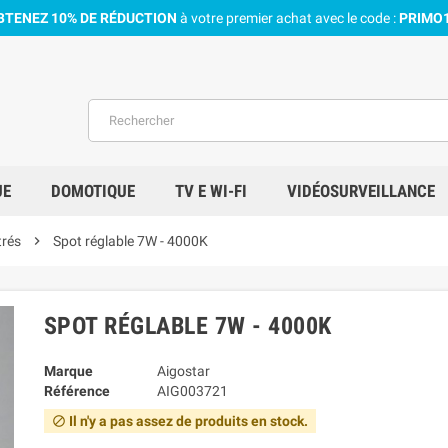
BTENEZ 10% DE RÉDUCTION
à votre premier achat avec le code :
PRIMO
UE
DOMOTIQUE
TV E WI-FI
VIDÉOSURVEILLANCE
trés
chevron_right
Spot réglable 7W - 4000K
SPOT RÉGLABLE 7W - 4000K
Marque
Aigostar
Référence
AIG003721
Il n'y a pas assez de produits en stock.
block