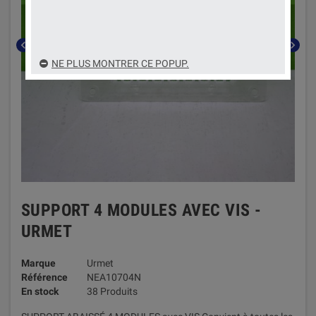
chevron_left
chevron_right
NE PLUS MONTRER CE POPUP.
SUPPORT 4 MODULES AVEC VIS -
URMET
Marque
Urmet
Référence
NEA10704N
En stock
38 Produits