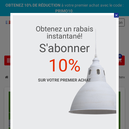
OBTENEZ 10% DE RÉDUCTION
à votre premier achat avec le code :
PRIMO10
.
close
Français
Connexion
person
Obtenez un rabais
instantané!
S'abonner
0
10%
view_headline
search
shopping_cart
chevron_right
chevron_right
chevron_right
Matériel électrique
Plaques et interrupteurs
Supports et conteneur
SUR VOTRE PREMIER ACHAT