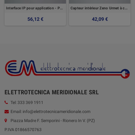
Interface IP pour application - Panneaux de configuration 1061/006-A - Urmet
Capteur intérieur Zeno Urmet à contact magnétique pour Français fenêtres
56,12 €
42,09 €
ELETTROTECNICA MERIDIONALE SRL
Tel: 333 369 1911
Email: info@elettrotecnicameridionale.com
Piazza Madre F. Semporini - Rionero In V. (PZ)
P.IVA 01866570763