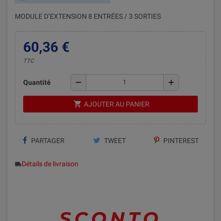
MODULE D’EXTENSION 8 ENTRÉES / 3 SORTIES
60,36 €
TTC
remove
add
Quantité
shopping_cart
AJOUTER AU PANIER
PARTAGER
TWEET
PINTEREST
Détails de livraison
local_shipping