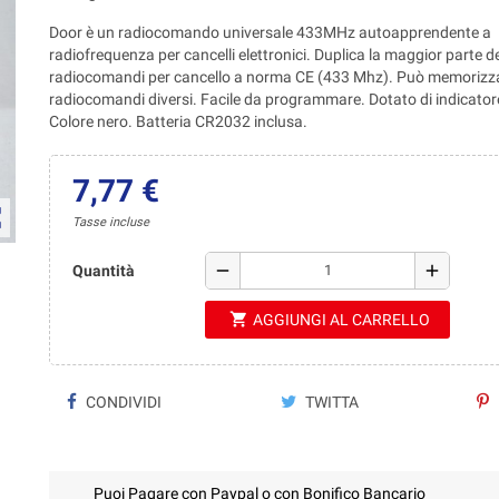
Door è un radiocomando universale 433MHz autoapprendente a
radiofrequenza per cancelli elettronici. Duplica la maggior parte d
radiocomandi per cancello a norma CE (433 Mhz). Può memorizza
radiocomandi diversi. Facile da programmare. Dotato di indicator
Colore nero. Batteria CR2032 inclusa.
7,77 €
ap
Tasse incluse
remove
add
Quantità
shopping_cart
AGGIUNGI AL CARRELLO
CONDIVIDI
TWITTA
Puoi Pagare con Paypal o con Bonifico Bancario