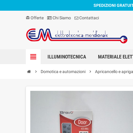
SPEDIZIONI GRATUI
Offerte
Chi Siamo
Contattaci
card_giftcard
view_headline
ILLUMINOTECNICA
MATERIALE ELET
chevron_right
Domotica e automazioni
chevron_right
Apricancello e aprig