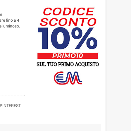
ei
re fino a 4
e luminoso.
PINTEREST