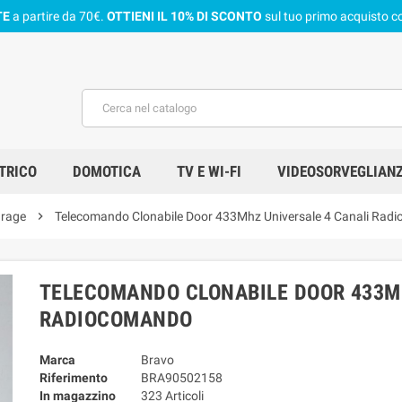
TE
a partire da 70€.
OTTIENI IL 10% DI SCONTO
sul tuo primo acquisto co
TRICO
DOMOTICA
TV E WI-FI
VIDEOSORVEGLIAN
arage
chevron_right
Telecomando Clonabile Door 433Mhz Universale 4 Canali Rad
TELECOMANDO CLONABILE DOOR 433M
RADIOCOMANDO
Marca
Bravo
Riferimento
BRA90502158
In magazzino
323 Articoli