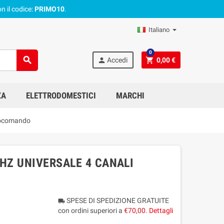
n il codice:
PRIMO10
.
Italiano
0
search
person
shopping_cart
Accedi
0,00 €
ZA
ELETTRODOMESTICI
MARCHI
iocomando
HZ UNIVERSALE 4 CANALI
SPESE DI SPEDIZIONE GRATUITE
local_shipping
con ordini superiori a
€70,00
.
Dettagli