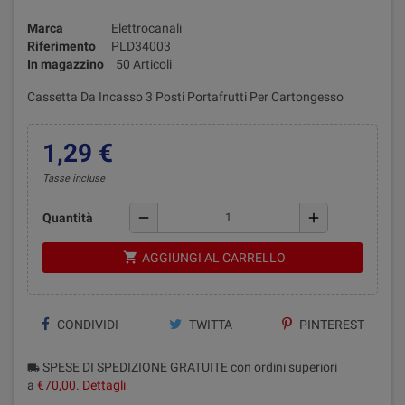
Marca
Elettrocanali
Riferimento
PLD34003
In magazzino
50 Articoli
Cassetta Da Incasso 3 Posti Portafrutti Per Cartongesso
1,29 €
Tasse incluse
remove
add
Quantità
shopping_cart
AGGIUNGI AL CARRELLO
CONDIVIDI
TWITTA
PINTEREST
SPESE DI SPEDIZIONE GRATUITE con ordini superiori
local_shipping
a
€70,00
.
Dettagli