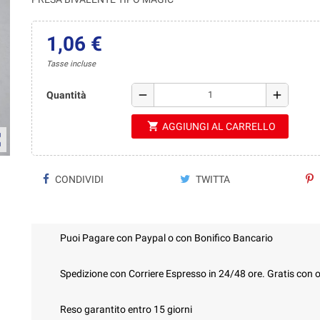
1,06 €
Tasse incluse
remove
add
Quantità
shopping_cart
AGGIUNGI AL CARRELLO
ap
CONDIVIDI
TWITTA
Puoi Pagare con Paypal o con Bonifico Bancario
Spedizione con Corriere Espresso in 24/48 ore. Gratis con o
Reso garantito entro 15 giorni