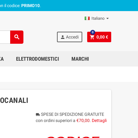
n il codice:
PRIMO10
.
Italiano
0
search
person
shopping_cart
Accedi
0,00 €
ZA
ELETTRODOMESTICI
MARCHI
ROCANALI
SPESE DI SPEDIZIONE GRATUITE
local_shipping
con ordini superiori a
€70,00
.
Dettagli