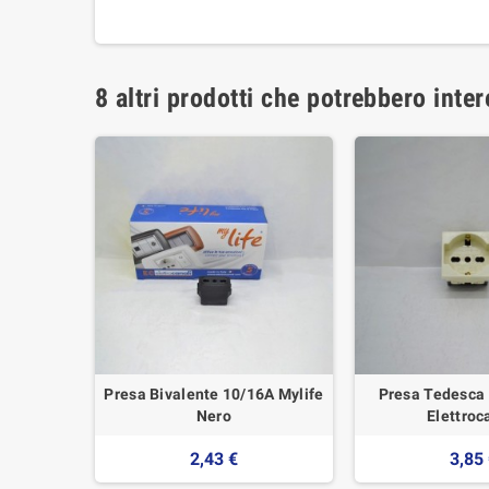
8 altri prodotti che potrebbero inter
612 -
Presa Bivalente 10/16A Mylife
Presa Tedesca
Pezzi
Nero
Elettroc
2,43 €
3,85