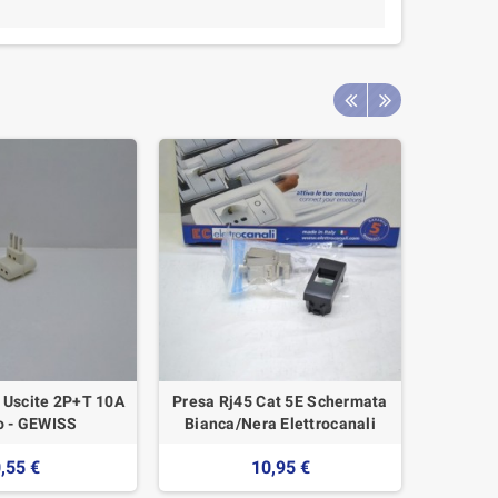
2 Uscite 2P+T 10A
Presa Rj45 Cat 5E Schermata
Conn
o - GEWISS
Bianca/Nera Elettrocanali
Conf
,55 €
10,95 €