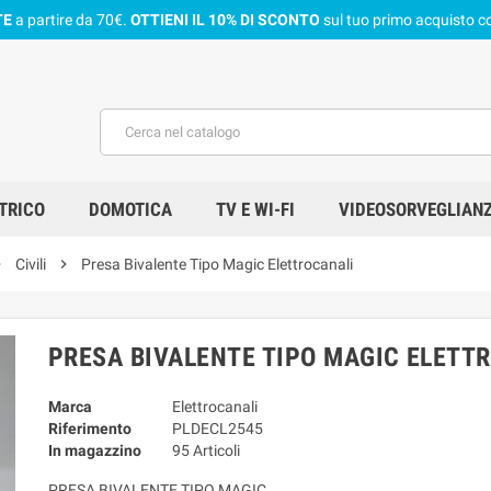
TE
a partire da 70€.
OTTIENI IL 10% DI SCONTO
sul tuo primo acquisto co
TRICO
DOMOTICA
TV E WI-FI
VIDEOSORVEGLIAN
right
Civili
chevron_right
Presa Bivalente Tipo Magic Elettrocanali
PRESA BIVALENTE TIPO MAGIC ELETT
Marca
Elettrocanali
Riferimento
PLDECL2545
In magazzino
95 Articoli
PRESA BIVALENTE TIPO MAGIC