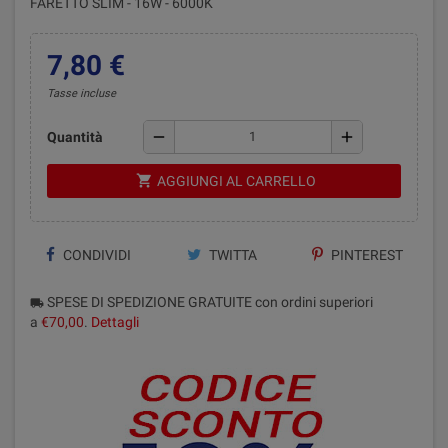
FARETTO SLIM - 16W - 6000K
7,80 €
Tasse incluse
remove
add
Quantità
shopping_cart
AGGIUNGI AL CARRELLO
CONDIVIDI
TWITTA
PINTEREST
SPESE DI SPEDIZIONE GRATUITE con ordini superiori
local_shipping
a
€70,00
.
Dettagli