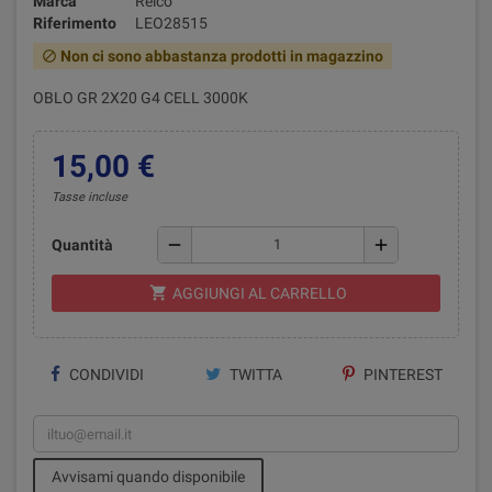
Marca
Relco
Riferimento
LEO28515
Non ci sono abbastanza prodotti in magazzino
block
OBLO GR 2X20 G4 CELL 3000K
15,00 €
Tasse incluse
remove
add
Quantità
shopping_cart
AGGIUNGI AL CARRELLO
CONDIVIDI
TWITTA
PINTEREST
Avvisami quando disponibile