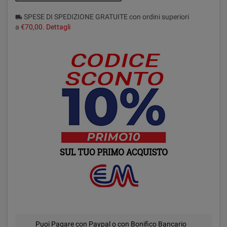
SPESE DI SPEDIZIONE GRATUITE con ordini superiori
local_shipping
a
€70,00
.
Dettagli
Puoi Pagare con Paypal o con Bonifico Bancario