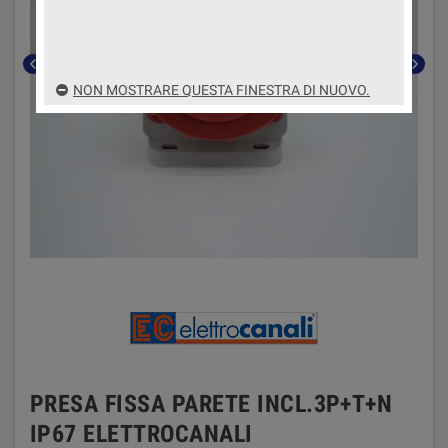
chevron_left
chevron_right
NON MOSTRARE QUESTA FINESTRA DI NUOVO.
PRESA FISSA PARETE INCL.3P+T+N
IP67 ELETTROCANALI