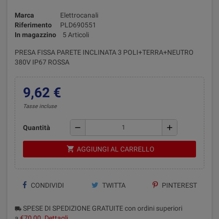
Marca
Elettrocanali
Riferimento
PLD690551
In magazzino
5 Articoli
PRESA FISSA PARETE INCLINATA 3 POLI+TERRA+NEUTRO
380V IP67 ROSSA
9,62 €
Tasse incluse
remove
add
Quantità
shopping_cart
AGGIUNGI AL CARRELLO
CONDIVIDI
TWITTA
PINTEREST
SPESE DI SPEDIZIONE GRATUITE con ordini superiori
local_shipping
a
€70,00
.
Dettagli