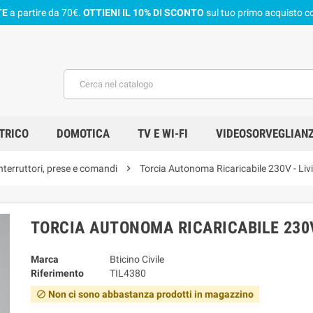
TE
a partire da 70€.
OTTIENI IL 10% DI SCONTO
sul tuo primo acquisto co
TRICO
DOMOTICA
TV E WI-FI
VIDEOSORVEGLIAN
nterruttori, prese e comandi
chevron_right
Torcia Autonoma Ricaricabile 230V - Livi
TORCIA AUTONOMA RICARICABILE 230V
Marca
Bticino Civile
Riferimento
TIL4380
Non ci sono abbastanza prodotti in magazzino
block