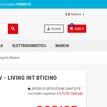
n il codice:
PRIMO10
.
Italiano
0
search
person
shopping_cart
Accedi
0,00 €
ZA
ELETTRODOMESTICI
MARCHI
ng Int Bticino
 - LIVING INT BTICINO
SPESE DI SPEDIZIONE GRATUITE
local_shipping
con ordini superiori a
€70,00
.
Dettagli