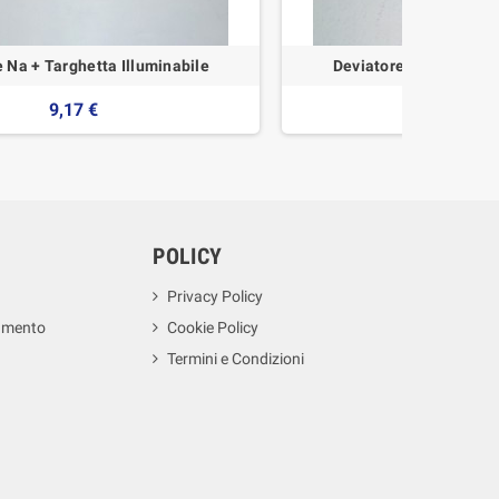
 Na + Targhetta Illuminabile
Deviatore 1P 16A - Livi
9,17 €
7,53 €
POLICY
Privacy Policy
amento
Cookie Policy
Termini e Condizioni