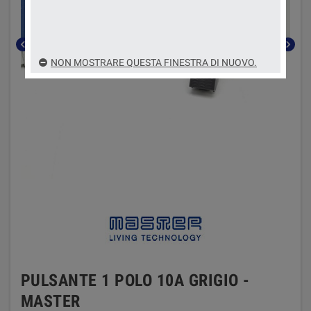
chevron_left
chevron_right
NON MOSTRARE QUESTA FINESTRA DI NUOVO.
PULSANTE 1 POLO 10A GRIGIO -
MASTER