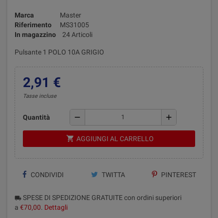
Marca
Master
Riferimento
MS31005
In magazzino
24 Articoli
Pulsante 1 POLO 10A GRIGIO
2,91 €
Tasse incluse
remove
add
Quantità
shopping_cart
AGGIUNGI AL CARRELLO
CONDIVIDI
TWITTA
PINTEREST
SPESE DI SPEDIZIONE GRATUITE con ordini superiori
local_shipping
a
€70,00
.
Dettagli