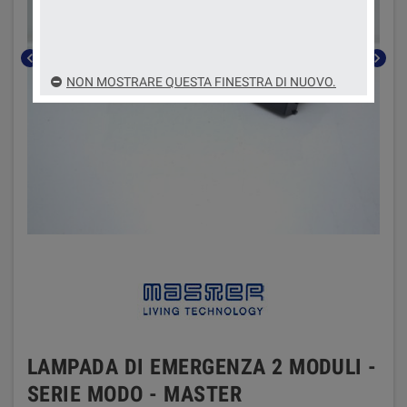
chevron_left
chevron_right
NON MOSTRARE QUESTA FINESTRA DI NUOVO.
LAMPADA DI EMERGENZA 2 MODULI -
SERIE MODO - MASTER