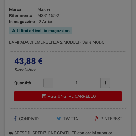
Marca
Master
Riferimento
MS31465-2
In magazzino
2 Articoli
Ultimi articoli in magazzino
warning
LAMPADA DI EMERGENZA 2 MODULI - Serie MODO
43,88 €
Tasse incluse
remove
add
Quantità
shopping_cart
AGGIUNGI AL CARRELLO
CONDIVIDI
TWITTA
PINTEREST
SPESE DI SPEDIZIONE GRATUITE con ordini superiori
local_shipping