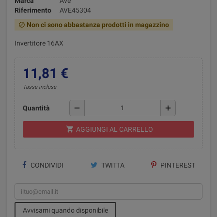
Marca
Ave
Riferimento
AVE45304
Non ci sono abbastanza prodotti in magazzino
block
Invertitore 16AX
11,81 €
Tasse incluse
remove
add
Quantità
shopping_cart
AGGIUNGI AL CARRELLO
CONDIVIDI
TWITTA
PINTEREST
Avvisami quando disponibile