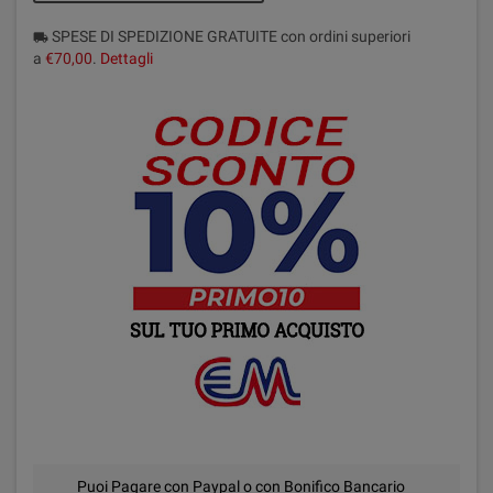
SPESE DI SPEDIZIONE GRATUITE con ordini superiori
local_shipping
a
€70,00
.
Dettagli
Puoi Pagare con Paypal o con Bonifico Bancario