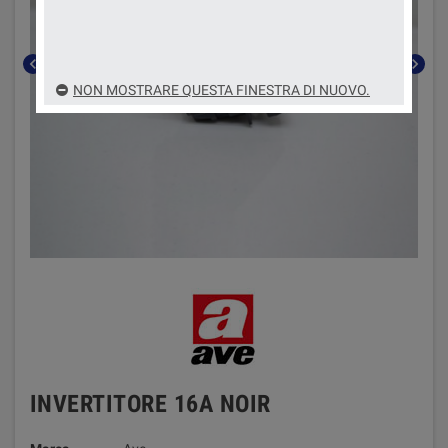
chevron_left
chevron_right
NON MOSTRARE QUESTA FINESTRA DI NUOVO.
INVERTITORE 16A NOIR