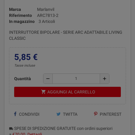
Marca
Marlanvil
Riferimento
ARC7813-2
In magazzino
3 Articoli
INTERRUTTORE BIPOLARE - SERIE ARC ADATTABILE LIVING
CLASSIC
5,85 €
Tasse incluse
remove
add
Quantità
shopping_cart
AGGIUNGI AL CARRELLO
CONDIVIDI
TWITTA
PINTEREST
SPESE DI SPEDIZIONE GRATUITE con ordini superiori
local_shipping
a
€70,00
.
Dettagli