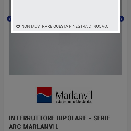
chevron_left
chevron_right
NON MOSTRARE QUESTA FINESTRA DI NUOVO.
INTERRUTTORE BIPOLARE - SERIE
ARC MARLANVIL