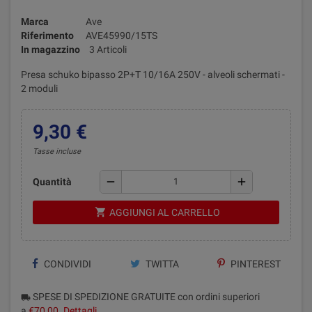
Marca
Ave
Riferimento
AVE45990/15TS
In magazzino
3 Articoli
Presa schuko bipasso 2P+T 10/16A 250V - alveoli schermati -
2 moduli
9,30 €
Tasse incluse
remove
add
Quantità
shopping_cart
AGGIUNGI AL CARRELLO
CONDIVIDI
TWITTA
PINTEREST
SPESE DI SPEDIZIONE GRATUITE con ordini superiori
local_shipping
a
€70,00
.
Dettagli