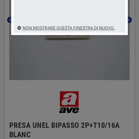
chevron_left
chevron_right
NON MOSTRARE QUESTA FINESTRA DI NUOVO.
PRESA UNEL BIPASSO 2P+T10/16A
BLANC