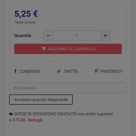
5,25 €
Tasse incluse
remove
add
Quantità
shopping_cart
AGGIUNGI AL CARRELLO
CONDIVIDI
TWITTA
PINTEREST
Avvisami quando disponibile
SPESE DI SPEDIZIONE GRATUITE con ordini superiori
local_shipping
a
€70,00
.
Dettagli