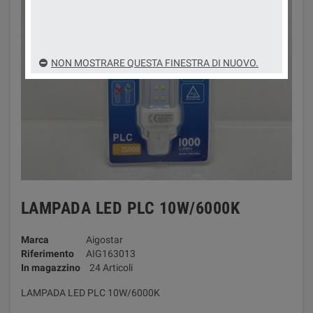
NON MOSTRARE QUESTA FINESTRA DI NUOVO.
LAMPADA LED PLC 10W/6000K
Marca
Aigostar
Riferimento
AIG163013
In magazzino
24 Articoli
LAMPADA LED PLC 10W/6000K