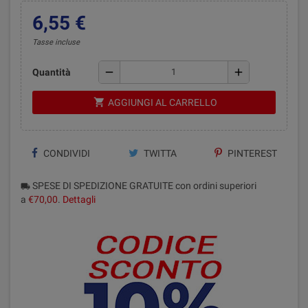
6,55 €
Tasse incluse
remove
add
Quantità
shopping_cart
AGGIUNGI AL CARRELLO
CONDIVIDI
TWITTA
PINTEREST
SPESE DI SPEDIZIONE GRATUITE con ordini superiori
local_shipping
a
€70,00
.
Dettagli