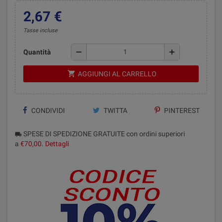
2,67 €
Tasse incluse
remove
add
Quantità
shopping_cart
AGGIUNGI AL CARRELLO
CONDIVIDI
TWITTA
PINTEREST
SPESE DI SPEDIZIONE GRATUITE con ordini superiori
local_shipping
a
€70,00
.
Dettagli