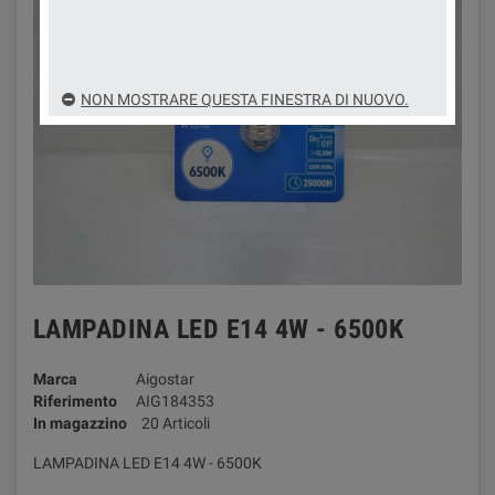
NON MOSTRARE QUESTA FINESTRA DI NUOVO.
LAMPADINA LED E14 4W - 6500K
Marca
Aigostar
Riferimento
AIG184353
In magazzino
20 Articoli
LAMPADINA LED E14 4W - 6500K