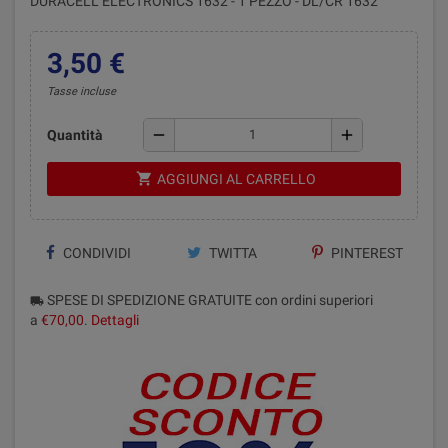
DURACELL ELECTRONICS 1632 - 1 PEZZO - DL/CR 1632
3,50 €
Tasse incluse
remove
add
Quantità
shopping_cart
AGGIUNGI AL CARRELLO
CONDIVIDI
TWITTA
PINTEREST
SPESE DI SPEDIZIONE GRATUITE con ordini superiori
local_shipping
a
€70,00
.
Dettagli