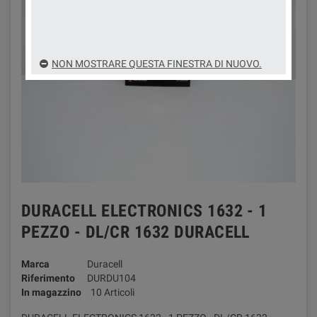
NON MOSTRARE QUESTA FINESTRA DI NUOVO.
DURACELL ELECTRONICS 1632 - 1
PEZZO - DL/CR 1632 DURACELL
Marca
Duracell
Riferimento
DURDU104
In magazzino
10 Articoli