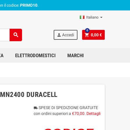
n il codice:
PRIMO10
.
Italiano
0
search
person
shopping_cart
Accedi
0,00 €
ZA
ELETTRODOMESTICI
MARCHI
3/MN2400 DURACELL
SPESE DI SPEDIZIONE GRATUITE
local_shipping
con ordini superiori a
€70,00
.
Dettagli