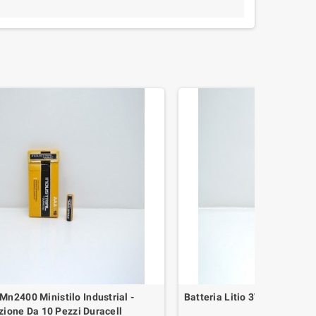
 Mn2400 Ministilo Industrial -
Batteria Litio 3V Per Orolog
zione Da 10 Pezzi Duracell
Duracell