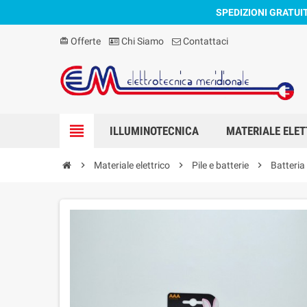
SPEDIZIONI GRATUI
Offerte
Chi Siamo
Contattaci
card_giftcard
view_headline
ILLUMINOTECNICA
MATERIALE ELET
chevron_right
Materiale elettrico
chevron_right
Pile e batterie
chevron_right
Batteria