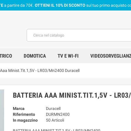
TE
a partire da 70€.
OTTIENI IL 10% DI SCONTO
sul tuo primo acquisto co
TRICO
DOMOTICA
TV E WI-FI
VIDEOSORVEGLIAN
 Aaa Minist.Tit.1,5V - LR03/Mn2400 Duracell
BATTERIA AAA MINIST.TIT.1,5V - LR0
Marca
Duracell
Riferimento
DURMN2400
In magazzino
50 Articoli
BATTERIA AAA MINIST.TIT.1,5V - LR03/MN2400