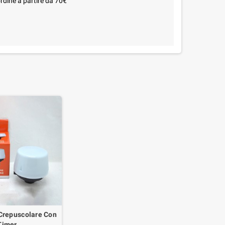
rdine a partire da 70€
 Crepuscolare Con
Timer