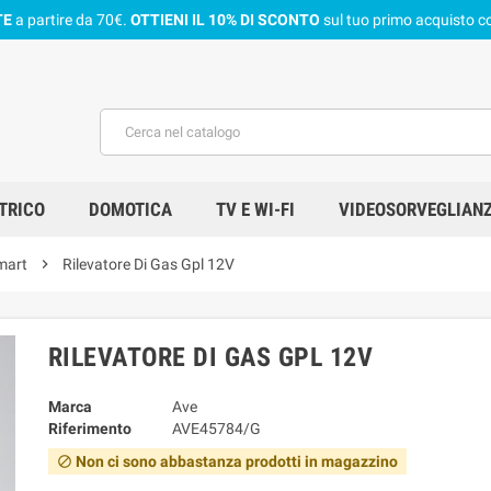
TE
a partire da 70€.
OTTIENI IL 10% DI SCONTO
sul tuo primo acquisto co
TRICO
DOMOTICA
TV E WI-FI
VIDEOSORVEGLIAN
mart
chevron_right
Rilevatore Di Gas Gpl 12V
RILEVATORE DI GAS GPL 12V
Marca
Ave
Riferimento
AVE45784/G
Non ci sono abbastanza prodotti in magazzino
block