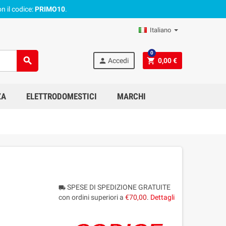
n il codice:
PRIMO10
.
Italiano
0
search
person
shopping_cart
Accedi
0,00 €
ZA
ELETTRODOMESTICI
MARCHI
SPESE DI SPEDIZIONE GRATUITE
local_shipping
con ordini superiori a
€70,00
.
Dettagli