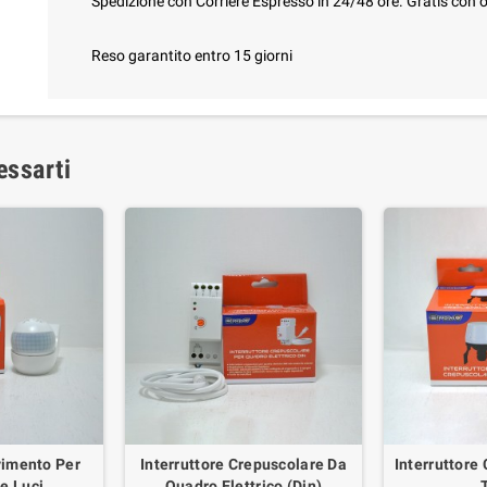
Spedizione con Corriere Espresso in 24/48 ore. Gratis con o
Reso garantito entro 15 giorni
essarti
vimento Per
Interruttore Crepuscolare Da
Interruttore
e Luci
Quadro Elettrico (Din)