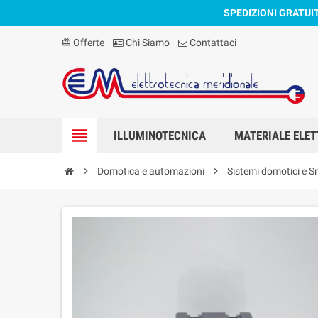
SPEDIZIONI GRATUI
Offerte
Chi Siamo
Contattaci
card_giftcard
view_headline
ILLUMINOTECNICA
MATERIALE ELET
chevron_right
Domotica e automazioni
chevron_right
Sistemi domotici e S