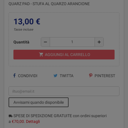
QUARZ PAD - STUFA AL QUARZO ARANCIONE
13,00 €
Tasse incluse
remove
add
Quantità
shopping_cart
AGGIUNGI AL CARRELLO
CONDIVIDI
TWITTA
PINTEREST
Avvisami quando disponibile
SPESE DI SPEDIZIONE GRATUITE con ordini superiori
local_shipping
a
€70,00
.
Dettagli