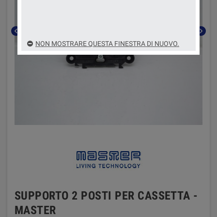
chevron_left
chevron_right
NON MOSTRARE QUESTA FINESTRA DI NUOVO.
SUPPORTO 2 POSTI PER CASSETTA -
MASTER