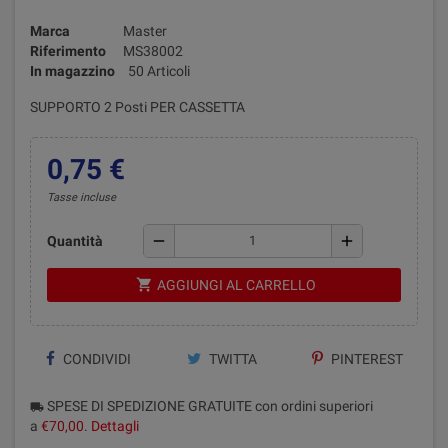
Marca
Master
Riferimento
MS38002
In magazzino
50 Articoli
SUPPORTO 2 Posti PER CASSETTA
0,75 €
Tasse incluse
remove
add
Quantità
shopping_cart
AGGIUNGI AL CARRELLO
CONDIVIDI
TWITTA
PINTEREST
SPESE DI SPEDIZIONE GRATUITE con ordini superiori
local_shipping
a
€70,00
.
Dettagli