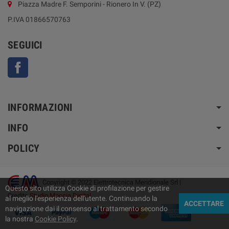
Piazza Madre F. Semporini - Rionero In V. (PZ)
P.IVA 01866570763
SEGUICI
Facebook
INFORMAZIONI
INFO
POLICY
Copyright © 2022 Elettrotecnica Meridionale Srl |
Questo sito utilizza Cookie di profilazione per gestire
Credits
Studio Moccia Digital
al meglio l'esperienza dell'utente. Continuando la
ACCETTARE
navigazione dai il consenso al trattamento secondo
la nostra
Cookie Policy
.