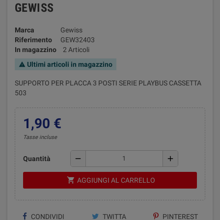
GEWISS
Marca
Gewiss
Riferimento
GEW32403
In magazzino
2 Articoli
Ultimi articoli in magazzino
warning
SUPPORTO PER PLACCA 3 POSTI SERIE PLAYBUS CASSETTA
503
1,90 €
Tasse incluse
remove
add
Quantità
shopping_cart
AGGIUNGI AL CARRELLO
CONDIVIDI
TWITTA
PINTEREST