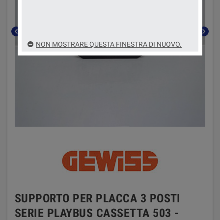
chevron_left
chevron_right
NON MOSTRARE QUESTA FINESTRA DI NUOVO.
SUPPORTO PER PLACCA 3 POSTI
SERIE PLAYBUS CASSETTA 503 -