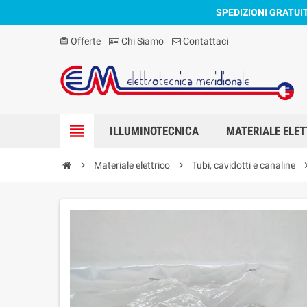
SPEDIZIONI GRATUI
Offerte
Chi Siamo
Contattaci
card_giftcard
view_headline
ILLUMINOTECNICA
MATERIALE ELET
chevron_right
Materiale elettrico
chevron_right
Tubi, cavidotti e canaline
chevron