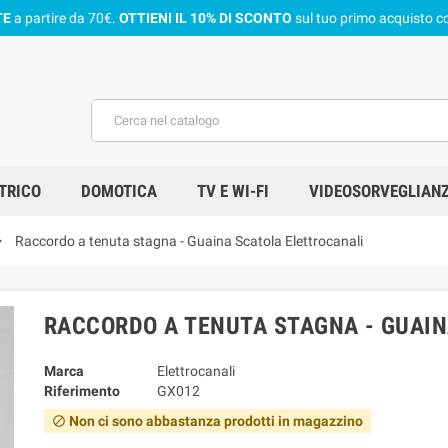
TE
a partire da 70€.
OTTIENI IL 10% DI SCONTO
sul tuo primo acquisto co
TRICO
DOMOTICA
TV E WI-FI
VIDEOSORVEGLIAN
_right
Raccordo a tenuta stagna - Guaina Scatola Elettrocanali
RACCORDO A TENUTA STAGNA - GUAI
Marca
Elettrocanali
Riferimento
GX012
Non ci sono abbastanza prodotti in magazzino
block