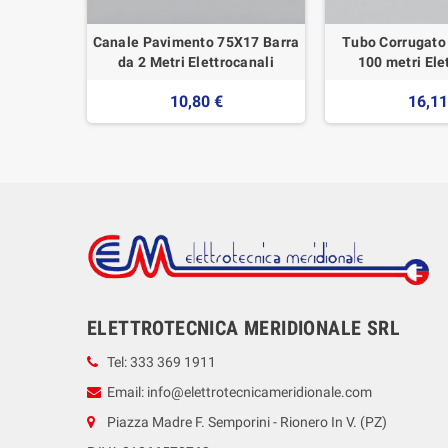
iva Barra
Canale Pavimento 75X17 Barra
Tubo Corrugato
canali
da 2 Metri Elettrocanali
100 metri Ele
10,80 €
16,11
ELETTROTECNICA MERIDIONALE SRL
Tel: 333 369 1911
Email: info@elettrotecnicameridionale.com
Piazza Madre F. Semporini - Rionero In V. (PZ)