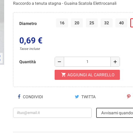
Raccordo a tenuta stagna - Guaina Scatola Elettrocanali
16
20
25
32
40
Diametro
0,69 €
Tasse incluse
ap
remove
add
Quantità
shopping_cart
AGGIUNGI AL CARRELLO
CONDIVIDI
TWITTA
Avvisami quando 