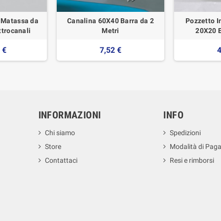
 Matassa da
Canalina 60X40 Barra da 2
Pozzetto I
ttrocanali
Metri
20X20 E
 €
7,52 €
4
INFORMAZIONI
INFO
Chi siamo
Spedizioni
Store
Modalità di Pag
Contattaci
Resi e rimborsi