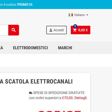
n il codice:
PRIMO10
.
Italiano
0
search
person
shopping_cart
Accedi
0,00 €
ZA
ELETTRODOMESTICI
MARCHI
NA SCATOLA ELETTROCANALI
SPESE DI SPEDIZIONE GRATUITE
local_shipping
con ordini superiori a
€70,00
.
Dettagli