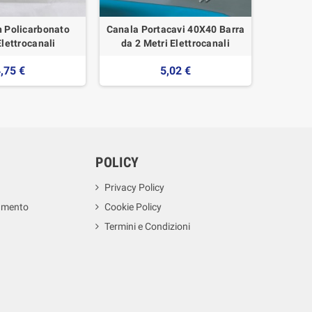
n Policarbonato
Canala Portacavi 40X40 Barra
Tubo Ri
lettrocanali
da 2 Metri Elettrocanali
met
,75 €
5,02 €
POLICY
Privacy Policy
amento
Cookie Policy
Termini e Condizioni