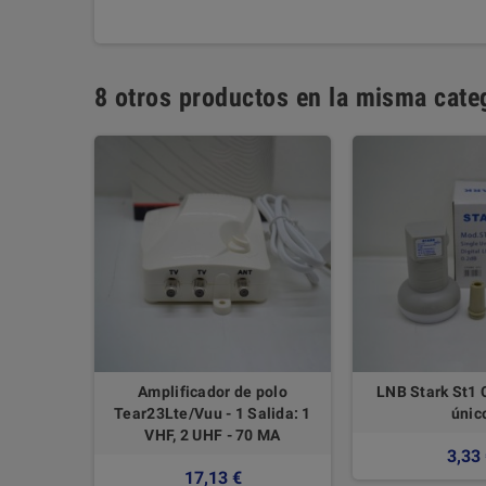
8 otros productos en la misma cate
n - 2
Amplificador de polo
LNB Stark St1 
ndientes
Tear23Lte/Vuu - 1 Salida: 1
únic
VHF, 2 UHF - 70 MA
3,33
17,13 €