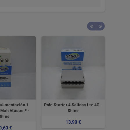
alimentación 1
Pole Starter 4 Salidas Lte 4G -
Diámetro
 Mah Ataque F -
Shine
cobre 
Shine
13,90 €
0,60 €