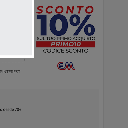
PINTEREST
do desde 70€