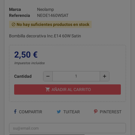
Marca
Neolamp
Referencia
NEOE1460WSAT
No hay suficientes productos en stock
block
Bombilla decorativa Inc.E14 60W Satin
2,50 €
Impuestos incluidos
remove
add
Cantidad
shopping_cart
AÑADIR AL CARRITO
COMPARTIR
TUITEAR
PINTEREST