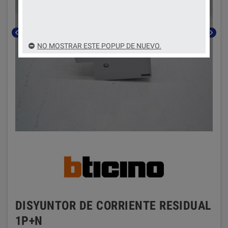
chevron_left
chevron_right
NO MOSTRAR ESTE POPUP DE NUEVO.
DISYUNTOR DE CORRIENTE RESIDUAL
1P+N