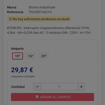
Marca
Bticino Industriale
Referencia
TIGC8813AC10
No hay suficientes productos en stock
block
BTDIN-RS - interruptor magnetotérmico diferencial 1P+N -
4,5kA - Idn=0,03A tipo AC - 2 módulos DIN - 230V - In=10A
Amperio
10º
16º
25º
29,87 €
Impuestos incluidos
remove
add
Cantidad
shopping_cart
AÑADIR AL CARRITO