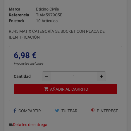
Marca
Bticino Civile
Referencia
TIAM5979C5E
En stock
10 Artículos
RJ45 MATIX CATEGORÍA 5E SOCKET CON PLACA DE
IDENTIFICACIÓN
6,98 €
Impuestos incluidos
remove
add
Cantidad
shopping_cart
AÑADIR AL CARRITO
COMPARTIR
TUITEAR
PINTEREST
Detalles de entrega
local_shipping