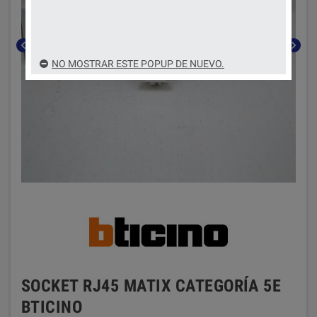
chevron_left
chevron_right
NO MOSTRAR ESTE POPUP DE NUEVO.
SOCKET RJ45 MATIX CATEGORÍA 5E
BTICINO