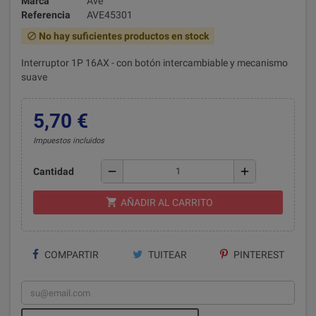
Marca
Ave
Referencia
AVE45301
No hay suficientes productos en stock
block
Interruptor 1P 16AX - con botón intercambiable y mecanismo
suave
5,70 €
Impuestos incluidos
remove
add
Cantidad
shopping_cart
AÑADIR AL CARRITO
COMPARTIR
TUITEAR
PINTEREST