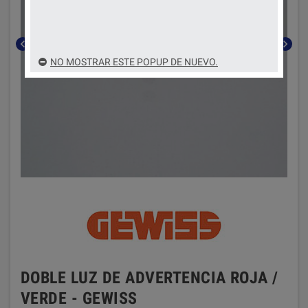
chevron_left
chevron_right
NO MOSTRAR ESTE POPUP DE NUEVO.
DOBLE LUZ DE ADVERTENCIA ROJA /
VERDE - GEWISS