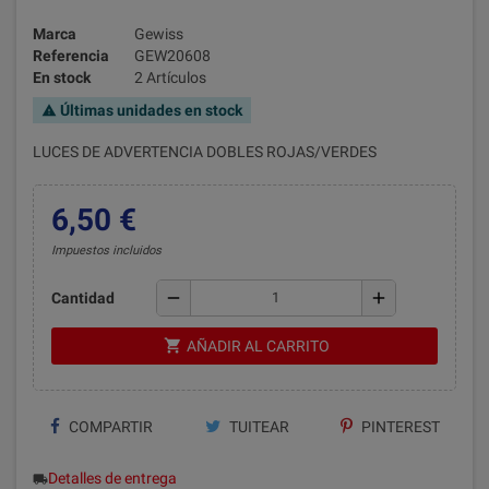
Marca
Gewiss
Referencia
GEW20608
En stock
2 Artículos
Últimas unidades en stock
warning
LUCES DE ADVERTENCIA DOBLES ROJAS/VERDES
6,50 €
Impuestos incluidos
remove
add
Cantidad
shopping_cart
AÑADIR AL CARRITO
COMPARTIR
TUITEAR
PINTEREST
Detalles de entrega
local_shipping