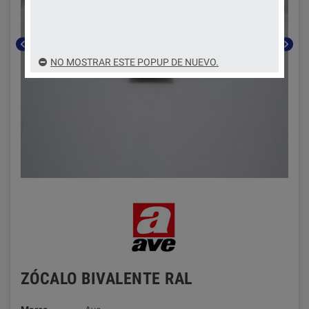
chevron_left
chevron_right
NO MOSTRAR ESTE POPUP DE NUEVO.
ZÓCALO BIVALENTE RAL