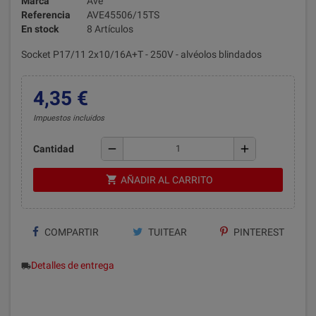
Marca
Ave
Referencia
AVE45506/15TS
En stock
8 Artículos
Socket P17/11 2x10/16A+T - 250V - alvéolos blindados
4,35 €
Impuestos incluidos
remove
add
Cantidad
shopping_cart
AÑADIR AL CARRITO
COMPARTIR
TUITEAR
PINTEREST
Detalles de entrega
local_shipping