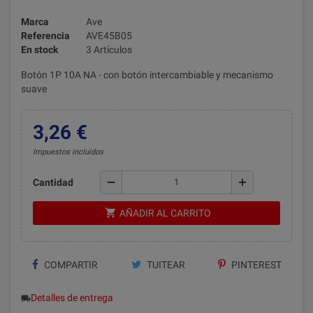
Marca
Ave
Referencia
AVE45B05
En stock
3 Artículos
Botón 1P 10A NA - con botón intercambiable y mecanismo
suave
3,26 €
Impuestos incluidos
remove
add
Cantidad
shopping_cart
AÑADIR AL CARRITO
COMPARTIR
TUITEAR
PINTEREST
Detalles de entrega
local_shipping