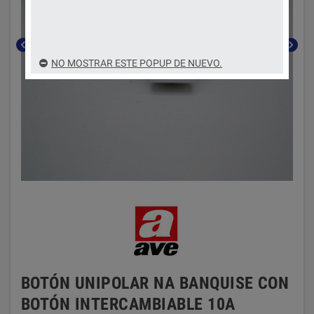
chevron_left
chevron_right
NO MOSTRAR ESTE POPUP DE NUEVO.
BOTÓN UNIPOLAR NA BANQUISE CON
BOTÓN INTERCAMBIABLE 10A