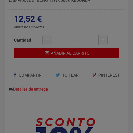
LÁMPARA DE TECHO 18W 6000K REDONDA
12,52 €
Impuestos incluidos
remove
add
Cantidad
shopping_cart
AÑADIR AL CARRITO
COMPARTIR
TUITEAR
PINTEREST
Detalles de entrega
local_shipping