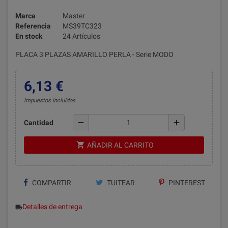
Marca
Master
Referencia
MS39TC323
En stock
24 Artículos
PLACA 3 PLAZAS AMARILLO PERLA - Serie MODO
6,13 €
Impuestos incluidos
remove
add
Cantidad
shopping_cart
AÑADIR AL CARRITO
COMPARTIR
TUITEAR
PINTEREST
Detalles de entrega
local_shipping