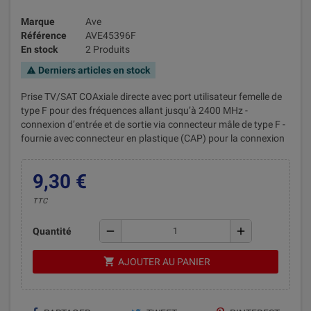
Marque
Ave
Référence
AVE45396F
En stock
2 Produits
Derniers articles en stock
warning
Prise TV/SAT COAxiale directe avec port utilisateur femelle de
type F pour des fréquences allant jusqu’à 2400 MHz -
connexion d’entrée et de sortie via connecteur mâle de type F -
fournie avec connecteur en plastique (CAP) pour la connexion
9,30 €
TTC
remove
add
Quantité
shopping_cart
AJOUTER AU PANIER