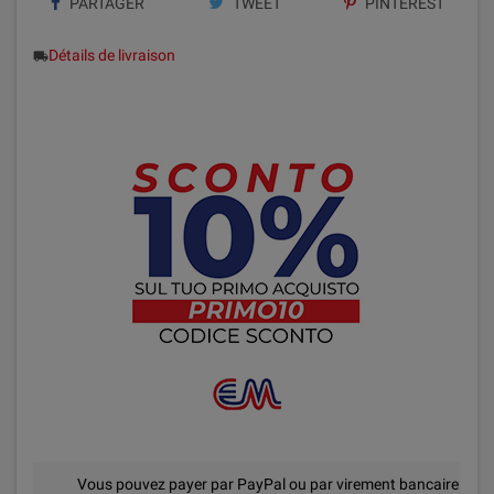
PARTAGER
TWEET
PINTEREST
Détails de livraison
local_shipping
Vous pouvez payer par PayPal ou par virement bancaire