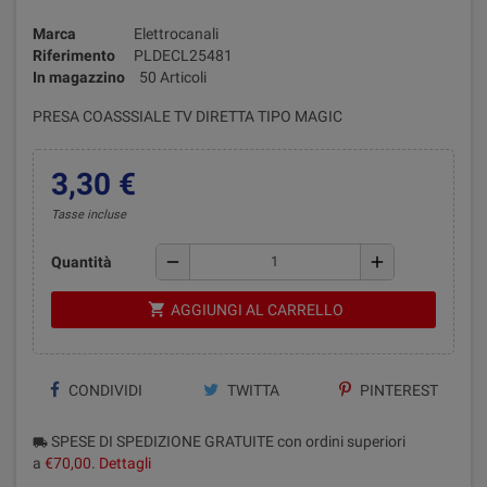
Marca
Elettrocanali
Riferimento
PLDECL25481
In magazzino
50 Articoli
PRESA COASSSIALE TV DIRETTA TIPO MAGIC
3,30 €
Tasse incluse
remove
add
Quantità
shopping_cart
AGGIUNGI AL CARRELLO
CONDIVIDI
TWITTA
PINTEREST
SPESE DI SPEDIZIONE GRATUITE con ordini superiori
local_shipping
a
€70,00
.
Dettagli