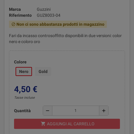
Marca
Guzzini
Riferimento
GUZ8003-04
Non ci sono abbastanza prodotti in magazzino
block
Fari da incasso controsoffitto disponibili in due versioni: color
nero e coloro oro
Colore
Nero
Gold
4,50 €
Tasse incluse
remove
add
Quantità
shopping_cart
AGGIUNGI AL CARRELLO