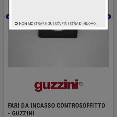
chevron_left
chevron_right
NON MOSTRARE QUESTA FINESTRA DI NUOVO.
FARI DA INCASSO CONTROSOFFITTO
- GUZZINI