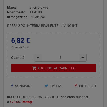
Marca
Bticino Civile
Riferimento
TIL4180
In magazzino
50 Articoli
PRESA 2 POLI+TERRA BIVALENTE - LIVING INT
6,82 €
Tasse incluse
remove
add
Quantità
shopping_cart
AGGIUNGI AL CARRELLO
CONDIVIDI
TWITTA
PINTEREST
SPESE DI SPEDIZIONE GRATUITE con ordini superiori
local_shipping
a
€70,00
.
Dettagli