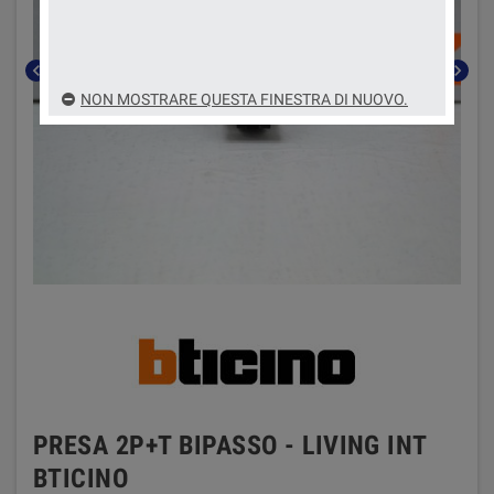
chevron_left
chevron_right
NON MOSTRARE QUESTA FINESTRA DI NUOVO.
PRESA 2P+T BIPASSO - LIVING INT
BTICINO