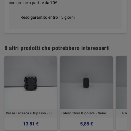
con ordine a partire da 70€
Reso garantito entro 15 giorni
8 altri prodotti che potrebbero interessarti
Presa Tedesca + Bipasso - Living Int Bticino
Interruttore Bipolare - Serie Arc Marlanvil
Presa
13,81 €
5,85 €