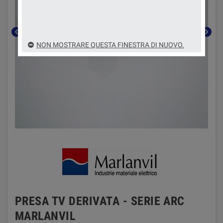
chevron_left
chevron_right
NON MOSTRARE QUESTA FINESTRA DI NUOVO.
PRESA TV DERIVATA - SERIE ARC
MARLANVIL