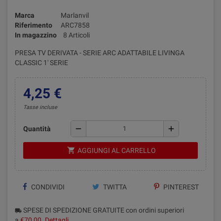
Marca
Marlanvil
Riferimento
ARC7858
In magazzino
8 Articoli
PRESA TV DERIVATA - SERIE ARC ADATTABILE LIVINGA
CLASSIC 1' SERIE
4,25 €
Tasse incluse
remove
add
Quantità
shopping_cart
AGGIUNGI AL CARRELLO
CONDIVIDI
TWITTA
PINTEREST
SPESE DI SPEDIZIONE GRATUITE con ordini superiori
local_shipping
a
€70,00
.
Dettagli