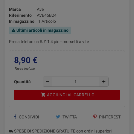
Marca
Ave
Riferimento
AVE45B24
In magazzino
1 Articolo
Ultimi articoli in magazzino
warning
Presa telefonica RJ11 4 pin - morsetti a vite
8,90 €
Tasse incluse
remove
add
Quantità
shopping_cart
AGGIUNGI AL CARRELLO
CONDIVIDI
TWITTA
PINTEREST
SPESE DI SPEDIZIONE GRATUITE con ordini superiori
local_shipping