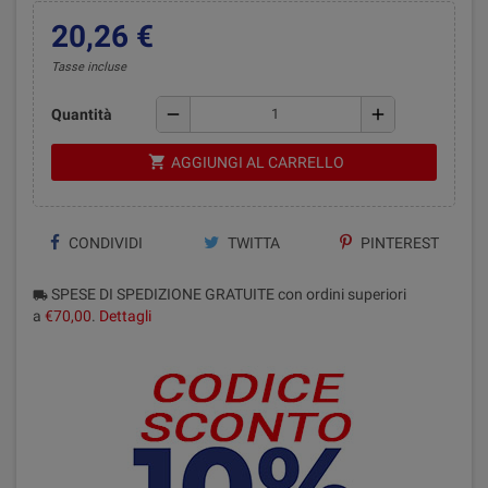
20,26 €
Tasse incluse
remove
add
Quantità
shopping_cart
AGGIUNGI AL CARRELLO
CONDIVIDI
TWITTA
PINTEREST
SPESE DI SPEDIZIONE GRATUITE con ordini superiori
local_shipping
a
€70,00
.
Dettagli